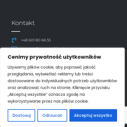
Kontakt
+48 601 80 66 55
pro-con@pro-con.biz.pl
Cenimy prywatność użytkowników
ul. Rozkoszna 1a, 05-825 Grodzisk Mazowiecki
Regulamin
Używamy plików cookie, aby poprawić jakość
przeglądania, wyświetlać reklamy lub treści
Polityka Prywatności
dostosowane do indywidualnych potrzeb użytkowników
oraz analizować ruch na stronie. Kliknięcie przycisku
„Akceptuj wszystkie” oznacza zgodę na
wykorzystywanie przez nas plików cookie.
2024
PRO-CON SERWIS
| Realizacja:
Grochalski
&
PandaCode
Dostosuj
Odrzucać
Akceptuj wszystko